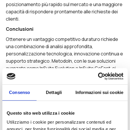
posizionamento più rapido sul mercato e una maggiore
capacità di rispondere prontamente alle richieste dei
clienti.
Conclusioni
Ottenere un vantaggio competitivo duraturo richiede
una combinazione di analisi approfondita,
personalizzazione tecnologica, innovazione continua e
supporto strategico. MetodoIn, con le sue soluzioni
avanzate come InSuite Evolution e InSuite GoFast, si
pone come il partner ideale per guidare le aziende
attraverso questi passi fondamentali. Investire
nell’efficienza operativa e nella gestione strategica è la
Consenso
Dettagli
Informazioni sui cookie
chiave per prosperare in un settore in evoluzione
continua.
Questo sito web utilizza i cookie
Utilizziamo i cookie per personalizzare contenuti ed
annunci, per fornire funzionalità dei social media e per