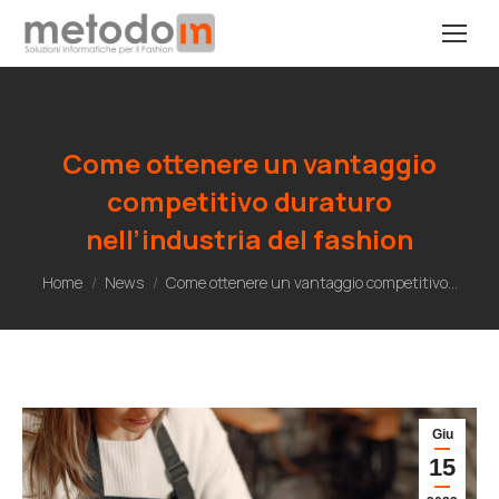
Come ottenere un vantaggio
competitivo duraturo
nell’industria del fashion
Tu sei qui:
Home
News
Come ottenere un vantaggio competitivo…
Giu
15