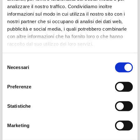
analizzare il nostro traffico. Condividiamo inoltre
informazioni sul modo in cui utilizza il nostro sito con i
Naviga
nostri partner che si occupano di analisi dei dati web,
PRECEDENTE
pubblicità e social media, i quali potrebbero combinarle
SOFTWARE GESTIONALE PER
tra
con altre informazioni che ha fornito loro o che hanno
CALZATURIFICI E PELLETTERIE – 10
Post
raccolto dal suo utilizzo dei loro servizi.
i
PUNTI DA AFFRONTARE
precedente:
Selezione
post
SUCCESSIVO
Necessari
del
Software gestionale per calzaturifici e
Prossimo
consenso
pelletterie: i 5 vantaggi di MetodoIn
post:
Preferenze
Statistiche
Altre News
Marketing
Come rimanere competitivi nel
settore della moda, dei calzaturifici e