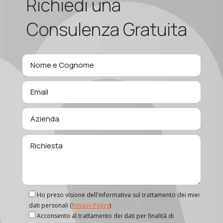
Richiedi una
Consulenza Gratuita
Ho preso visione dell'informativa sul trattamento dei miei
dati personali (
Privacy Policy
)
Acconsento al trattamento dei dati per finalità di