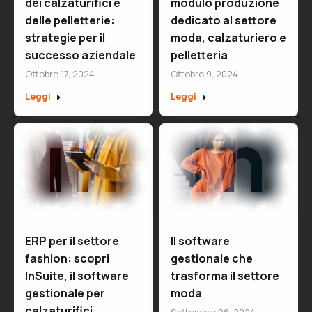
dei calzaturifici e
modulo produzione
delle pelletterie:
dedicato al settore
strategie per il
moda, calzaturiero e
successo aziendale
pelletteria
Ottobre 17, 2024
Ottobre 9, 2024
Leggi
Leggi
ERP per il settore
Il software
fashion: scopri
gestionale che
InSuite, il software
trasforma il settore
gestionale per
moda
calzaturifici,