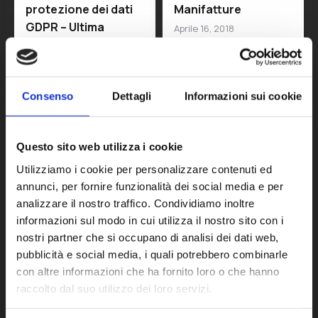
protezione dei dati
Manifatture
GDPR – Ultima
Aprile 16, 2018
Chiamata
Leggi
Maggio 7, 2018
Leggi
Consenso
Dettagli
Informazioni sui cookie
Questo sito web utilizza i cookie
Utilizziamo i cookie per personalizzare contenuti ed
annunci, per fornire funzionalità dei social media e per
analizzare il nostro traffico. Condividiamo inoltre
informazioni sul modo in cui utilizza il nostro sito con i
Al via il corso di
Voucher
nostri partner che si occupano di analisi dei dati web,
Project Management
Digitalizzazione ⇀
pubblicità e social media, i quali potrebbero combinarle
??
Come e Perché
con altre informazioni che ha fornito loro o che hanno
Approfittarne ↼
raccolto dal suo utilizzo dei loro servizi.
Febbraio 28, 2018
Dicembre 12, 2017
Leggi