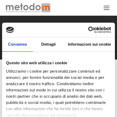
Testimonials:
Consenso
Dettagli
Informazioni sui cookie
Tu sei qui:
Home
Testimonianze
Questo sito web utilizza i cookie
Utilizziamo i cookie per personalizzare contenuti ed
annunci, per fornire funzionalità dei social media e per
analizzare il nostro traffico. Condividiamo inoltre
“
MetodoIn
ci ha accompagnato in questi anni,
informazioni sul modo in cui utilizza il nostro sito con i
con le sue professionalità e i suoi prodotti, verso
nostri partner che si occupano di analisi dei dati web,
la transizione digitale della nostra Azienda. Con
pubblicità e social media, i quali potrebbero combinarle
“InSuite”
abbiamo potuto crescere il controllo e
con altre informazioni che ha fornito loro o che hanno
la gestione della nostra azienda, migliorata
raccolto dal suo utilizzo dei loro servizi.