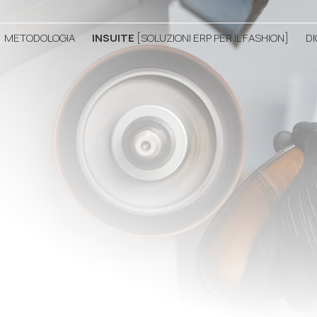
METODOLOGIA
INSUITE
[SOLUZIONI ERP PER IL FASHION]
D