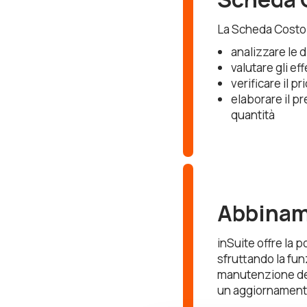
La Scheda Costo 
analizzare le 
valutare gli eff
verificare il pr
elaborare il pr
quantità
Abbiname
inSuite offre la p
sfruttando la fu
manutenzione del
un aggiornamento