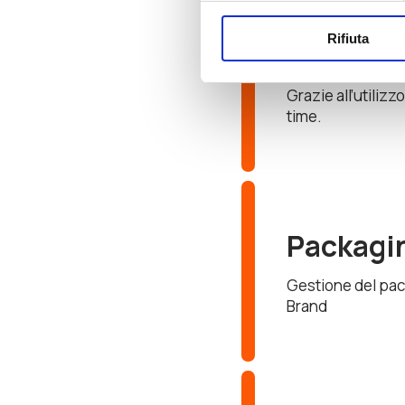
Commerciale.
Rifiuta
Fornisce informazi
colorazione a se
Grazie all’utilizz
time.
Packagin
Gestione del pac
Brand