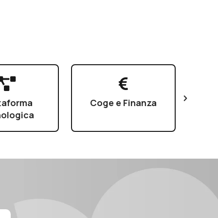
taforma
Coge e Finanza
Cu
ologica