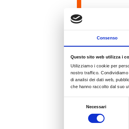
Creazion
Consenso
inSuite mette a di
lavorazione legati
Questo sito web utilizza i c
specifiche di im
Produzione.
Utilizziamo i cookie per perso
nostro traffico. Condividiamo 
di analisi dei dati web, pubbl
che hanno raccolto dal suo uti
Selezione
Monitor
Necessari
del
consenso
inSuite mette a d
lavorazione per s