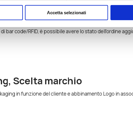
Accetta selezionati
oni immediate sullo status dell’ordine e grazie all’utilizzo 
maforo dei campi rende la maschera di facile consultazione
o di bar code/RFID, è possibile avere lo stato dell’ordine aggi
g, Scelta marchio
kaging in funzione del cliente e abbinamento Logo in asso