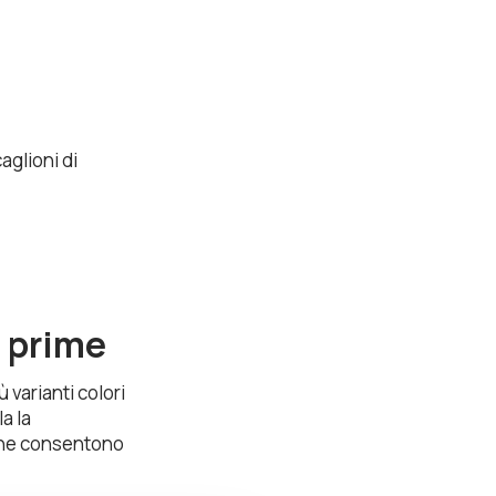
aglioni di
 prime
ù varianti colori
a la
che consentono