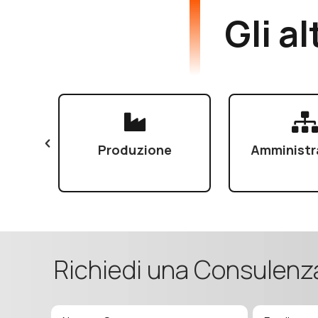
Gli al
re
Produzione
Amministr
Richiedi una Consulenz