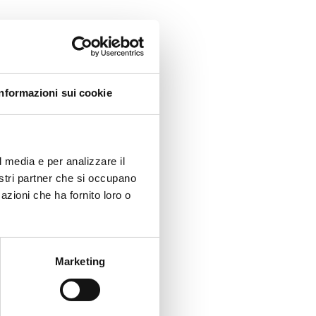
e
Informazioni sui cookie
ientare i cicli di
itroviamo:
i per Ordine di
l media e per analizzare il
nostri partner che si occupano
azioni che ha fornito loro o
Marketing
le fasi di
ll’ufficio