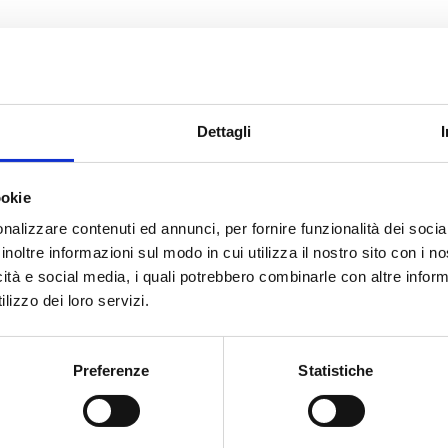
e guidata ordini di produzion
Dettagli
sposizione alcune funzionalità al fine di ottimizzare ed effic
 alla capacità produttiva dell’azienda. Tra i diversi criteri r
ookie
ballo, raggruppamenti a taglia, numero massimo di paia/pezz
nalizzare contenuti ed annunci, per fornire funzionalità dei socia
inoltre informazioni sul modo in cui utilizza il nostro sito con i 
icità e social media, i quali potrebbero combinarle con altre inform
lizzo dei loro servizi.
aggi e Commesse
Preferenze
Statistiche
isposizione il cruscotto utile a monitorare l’avanzamento del
ingola commessa in riferimento all’Ordine cliente inserito da