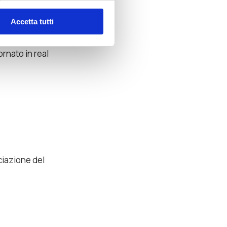
Accetta tutti
spinto della
.
ornato in real
ciazione del