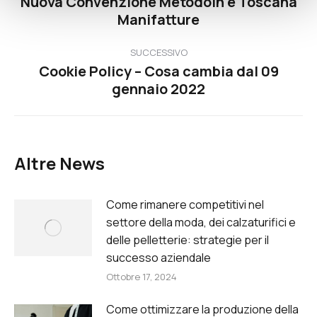
Nuova Convenzione Metodoin e Toscana
tra
Post
Manifatture
precedente:
i
SUCCESSIVO
Cookie Policy – Cosa cambia dal 09
post
Prossimo
gennaio 2022
post:
Altre News
Come rimanere competitivi nel
settore della moda, dei calzaturifici e
delle pelletterie: strategie per il
successo aziendale
Ottobre 17, 2024
Come ottimizzare la produzione della