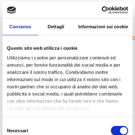
volume d’affari globale registrato nell’anno
precedente nei casi previsti dall’Articolo 83,
Paragrafo 4 o fino a 20 milioni di euro o fino al 4% del
volume d’affari nei casi previsti dai Paragrafi 5 e 6.
Consenso
Dettagli
Informazioni sui cookie
fonte:
https://it.wikipedia.org/wiki/Regolamento_general
Questo sito web utilizza i cookie
Le attività da svolgere
Utilizziamo i cookie per personalizzare contenuti ed
annunci, per fornire funzionalità dei social media e per
Le attività fondamentali per preparare la tua azienda alla
analizzare il nostro traffico. Condividiamo inoltre
GDPR sono:
informazioni sul modo in cui utilizza il nostro sito con i
Consapevolezza dei nuovi obblighi previsti dalla
nostri partner che si occupano di analisi dei dati web,
GDPR che impatteranno sulle attività.
pubblicità e social media, i quali potrebbero combinarle
Mappatura dei Dati sensibili e come sono messi in
con altre informazioni che ha fornito loro o che hanno
sicurezza.
raccolto dal suo utilizzo dei loro servizi.
Monitoraggio e Responsabilità del trattamento dei
dati personali con la nomina di un
Data Protection
Selezione
Necessari
Officer (DPR)
, dove necessario.
del