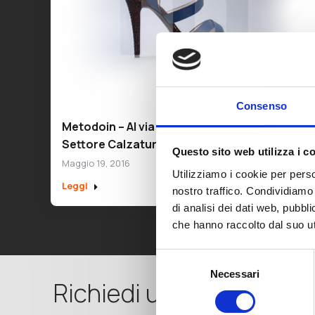
Consenso
Metodoin – Al via il nuovo corso ICT per il
Settore Calzaturiero
Questo sito web utilizza i c
Maggio 19, 2016
Utilizziamo i cookie per perso
Leggi
nostro traffico. Condividiamo 
di analisi dei dati web, pubbl
che hanno raccolto dal suo uti
Selezione
Necessari
del
Richiedi una Consulenz
consenso