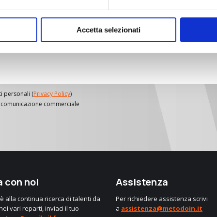
Accetta selezionati
i personali (
Privacy Policy
)
g e comunicazione commerciale
 con noi
Assistenza
 alla continua ricerca di talenti da
Per richiedere assistenza scrivi
ei vari reparti, inviaci il tuo
a
assistenza@metodoin.it