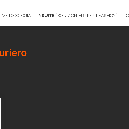
METODOLOGIA
INSUITE
[SOLUZIONI ERP PER IL FASHION]
D
uriero