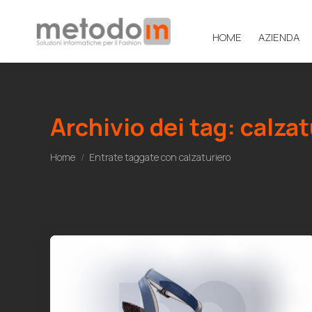
HOME
AZIENDA
Archivio dei tag:
calzat
Tu sei qui:
Home
Entrate taggate con calzaturiero