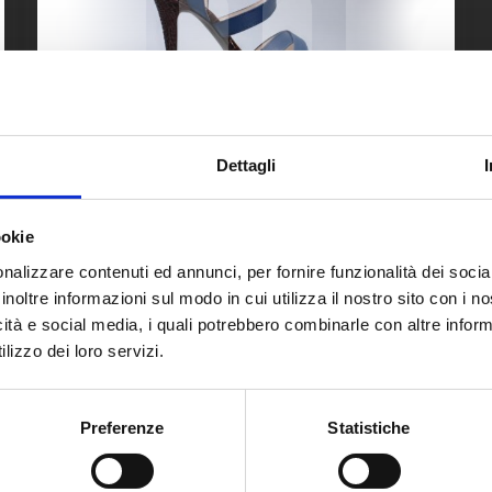
Dettagli
Metodoin – Al via il nuovo corso ICT per il
Settore Calzaturiero
ookie
Maggio 19, 2016
nalizzare contenuti ed annunci, per fornire funzionalità dei socia
Leggi
inoltre informazioni sul modo in cui utilizza il nostro sito con i 
icità e social media, i quali potrebbero combinarle con altre inform
lizzo dei loro servizi.
Preferenze
Statistiche
a Gratuita