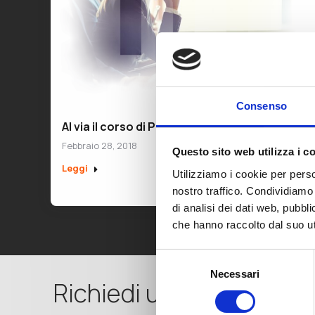
Consenso
Al via il corso di Project Management ??
Febbraio 28, 2018
Questo sito web utilizza i c
Leggi
Utilizziamo i cookie per perso
nostro traffico. Condividiamo 
di analisi dei dati web, pubbl
che hanno raccolto dal suo uti
Selezione
Necessari
del
Richiedi una Consulenz
consenso