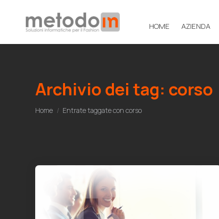
HOME
AZIENDA
Archivio dei tag:
corso
Tu sei qui:
Home
Entrate taggate con corso