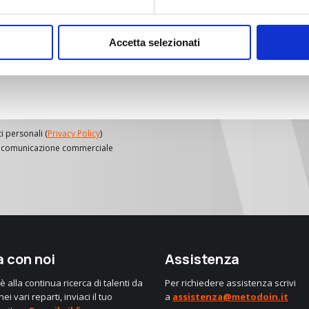
Accetta selezionati
i personali (
Privacy Policy
)
g e comunicazione commerciale
 con noi
Assistenza
 alla continua ricerca di talenti da
Per richiedere assistenza scrivi
ei vari reparti, inviaci il tuo
a
assistenza@metodoin.it