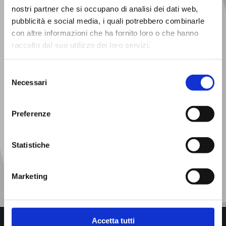
nostri partner che si occupano di analisi dei dati web,
pubblicità e social media, i quali potrebbero combinarle
con altre informazioni che ha fornito loro o che hanno
raccolto dal suo utilizzo dei loro servizi.
Selezione
Necessari
del
consenso
Preferenze
Ho preso visione dell'informativa sul trattamento dei miei
dati personali (
Privacy Policy
)
Statistiche
Acconsento al trattamento dei dati per finalità di
marketing e comunicazione commerciale
Marketing
Accetta tutti