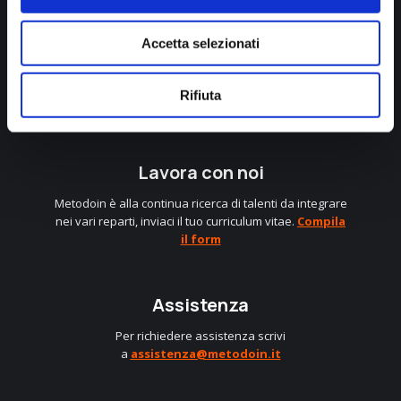
Accetta selezionati
info@metodoin.it
+39 0583 403248
Rifiuta
Linkedin
Instagram
Facebook
Lavora con noi
Metodoin è alla continua ricerca di talenti da integrare
nei vari reparti, inviaci il tuo curriculum vitae.
Compila
il form
Assistenza
Per richiedere assistenza scrivi
a
assistenza@metodoin.it