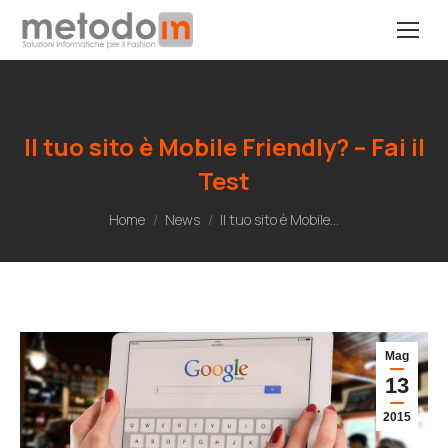
Il tuo sito è Mobile Friendly? – Fai il
Test
Tu sei qui:
Home
News
Il tuo sito è Mobile…
Mag
13
2015