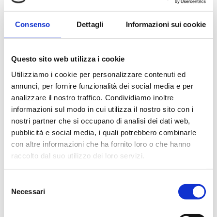
Sapere
post
post:
Consenso
Dettagli
Informazioni sui cookie
Altre News
Questo sito web utilizza i cookie
Utilizziamo i cookie per personalizzare contenuti ed
Come rimanere competitivi nel
annunci, per fornire funzionalità dei social media e per
settore della moda, dei calzaturifici e
analizzare il nostro traffico. Condividiamo inoltre
delle pelletterie: strategie per il
informazioni sul modo in cui utilizza il nostro sito con i
successo aziendale
nostri partner che si occupano di analisi dei dati web,
pubblicità e social media, i quali potrebbero combinarle
Ottobre 17, 2024
con altre informazioni che ha fornito loro o che hanno
Come ottimizzare la produzione della
raccolto dal suo utilizzo dei loro servizi.
tua azienda con il modulo produzione
dedicato al settore moda,
Selezione
calzaturiero e pelletteria
Necessari
del
Ottobre 9, 2024
consenso