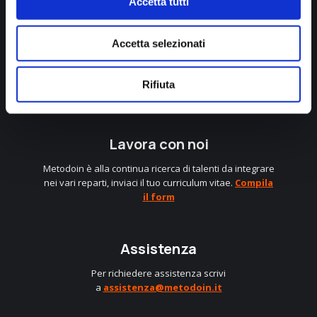
Accetta tutti
Accetta selezionati
info@metodoin.it
+39 0583 403248
Rifiuta
Linkedin
Instagram
Facebook
Lavora con noi
Metodoin è alla continua ricerca di talenti da integrare
nei vari reparti, inviaci il tuo curriculum vitae.
Compila
il form
Assistenza
Per richiedere assistenza scrivi
a
assistenza@metodoin.it