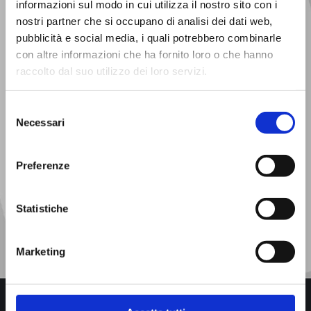
informazioni sul modo in cui utilizza il nostro sito con i
nostri partner che si occupano di analisi dei dati web,
pubblicità e social media, i quali potrebbero combinarle
con altre informazioni che ha fornito loro o che hanno
raccolto dal suo utilizzo dei loro servizi.
Selezione
Necessari
del
consenso
Preferenze
Ho preso visione dell'informativa sul trattamento dei miei
dati personali (
Privacy Policy
)
Acconsento al trattamento dei dati per finalità di
Statistiche
marketing e comunicazione commerciale
Marketing