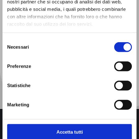
nostri partner che si occupano di analisi dei dati web,
pubblicità e social media, i quali potrebbero combinarle
con altre informazioni che ha fornito loro o che hanno
raccolto dal suo utilizzo dei loro servizi.
Selezione
Necessari
del
consenso
Ho preso visione dell'informativa sul trattamento dei miei
dati personali (
Privacy Policy
)
Preferenze
Acconsento al trattamento dei dati per finalità di
marketing e comunicazione commerciale
Statistiche
Marketing
Accetta tutti