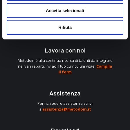
Accetta selezionati
info@metodoin.it
+39 0583 403248
Rifiuta
Linkedin
Instagram
Facebook
Lavora con noi
Metodoin è alla continua ricerca di talenti da integrare
nei vari reparti, inviaci il tuo curriculum vitae.
Compila
il form
Assistenza
Per richiedere assistenza scrivi
a
assistenza@metodoin.it