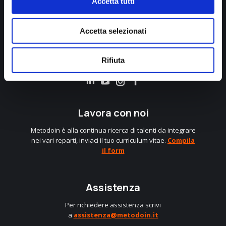
Accetta tutti
Accetta selezionati
info@metodoin.it
Rifiuta
+39 0583 403248
Linkedin
Instagram
Facebook
Lavora con noi
Metodoin è alla continua ricerca di talenti da integrare
nei vari reparti, inviaci il tuo curriculum vitae.
Compila
il form
Assistenza
Per richiedere assistenza scrivi
a
assistenza@metodoin.it