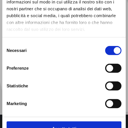
informazioni sul modo in cui utilizza il nostro sito con i
nostri partner che si occupano di analisi dei dati web,
pubblicità e social media, i quali potrebbero combinarle
con altre informazioni che ha fornito loro o che hanno
raccolto dal suo utilizzo dei loro servizi.
Selezione
Necessari
del
consenso
Preferenze
Ho preso visione dell'informativa sul trattamento dei miei
dati personali (
Privacy Policy
)
Acconsento al trattamento dei dati per finalità di
Statistiche
marketing e comunicazione commerciale
Marketing