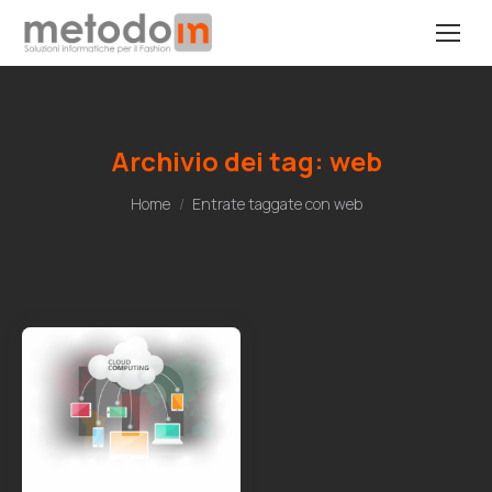
Archivio dei tag:
web
Tu sei qui:
Home
Entrate taggate con web