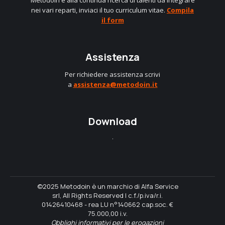
nei vari reparti, inviaci il tuo curriculum vitae.
Compila
il form
Assistenza
Per richiedere assistenza scrivi
a
assistenza@metodoin.it
Download
©2025 Metodoin è un marchio di Alfa Service
srl, All Rights Reserved | c.f./p.iva/r.i.
01426410468 - rea LU n°140662 cap.soc. €
75.000,00 i.v.
Obblighi informativi per le erogazioni