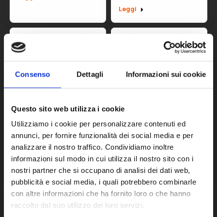
Leggi
Consenso
Dettagli
Informazioni sui cookie
Le aziende di
Industria 4.0 – Le
Questo sito web utilizza i cookie
calzature e
nostre interviste
Utilizziamo i cookie per personalizzare contenuti ed
pelletteria pronte
Luglio 17, 2017
annunci, per fornire funzionalità dei social media e per
per la sfida 4.0
analizzare il nostro traffico. Condividiamo inoltre
Leggi
informazioni sul modo in cui utilizza il nostro sito con i
Dicembre 6, 2017
nostri partner che si occupano di analisi dei dati web,
Leggi
pubblicità e social media, i quali potrebbero combinarle
con altre informazioni che ha fornito loro o che hanno
raccolto dal suo utilizzo dei loro servizi.